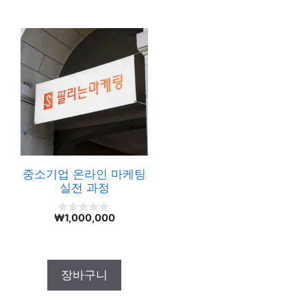
중소기업 온라인 마케팅
실전 과정
₩
1,000,000
0
o
u
t
o
f
장바구니
5