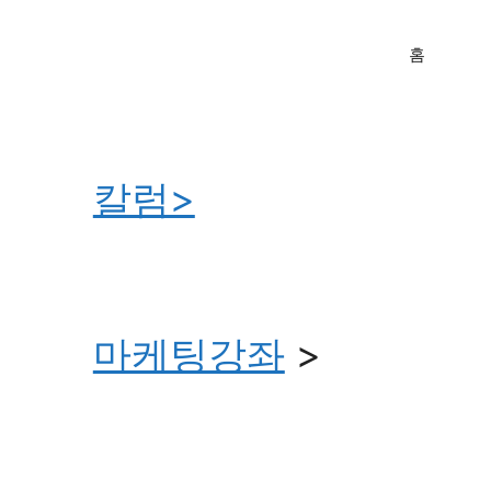
홈
칼럼>
마케팅강좌
>